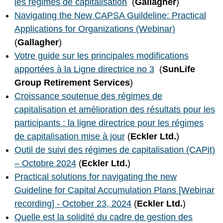
les régimes de capitalisation
(
Gallaghe
r
)
Navigating the New CAPSA Guildeline: Practical
Applications for Organizations (Webinar)
(
Gallagher
)
Votre guide sur les principales modifications
apportées à la Ligne directrice no 3
(
SunLife
Group Retirement Services
)
Croissance soutenue des régimes de
capitalisation et amélioration des résultats pour les
participants : la ligne directrice pour les régimes
de capitalisation mise à jour
(
Eckler Ltd.
)
Outil de suivi des régimes de capitalisation (CAPit)
– Octobre 2024
(
Eckler Ltd.
)
Practical solutions for navigating the new
Guideline for Capital Accumulation Plans
[Webinar
recording] - October 23, 2024
(
Eckler Ltd.
)
Quelle est la solidité du cadre de gestion des