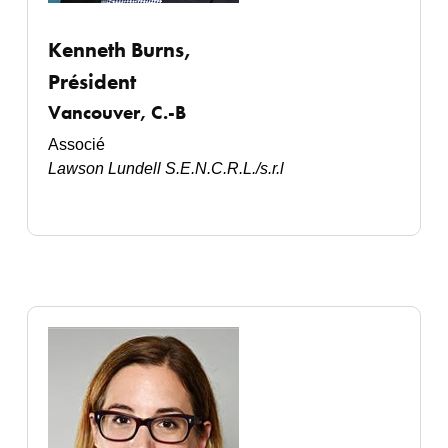
Kenneth Burns,
Président
Vancouver, C.-B
Associé
Laws
on Lundell S.E.N.C.R.L./s.r.l