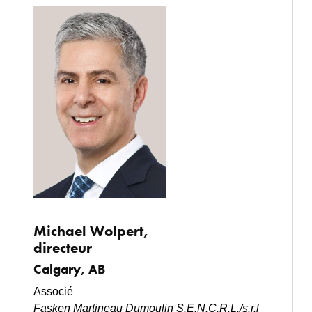
Michael Wolpert,
directeur
Calgary, AB
Associé
Fasken Martineau Dumoulin
S.E.N.C.R.L./s.r.l